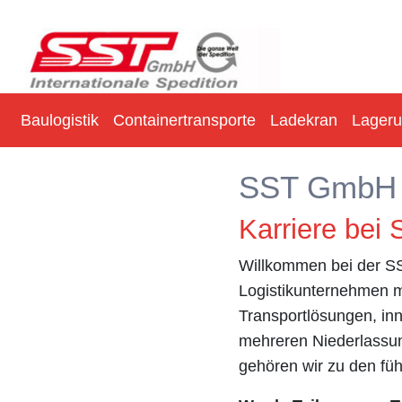
Baulogistik
Containertransporte
Ladekran
Lager
SST GmbH I
Karriere be
Willkommen bei der SS
Logistikunternehmen mi
Transportlösungen, inn
mehreren Niederlassun
gehören wir zu den füh