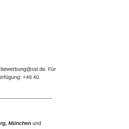
an bewerbung@sst.de. Für
Verfügung: +49 40
------------------------------
rg, München
und