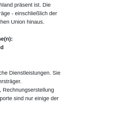
land präsent ist. Die
äge - einschließlich der
chen Union hinaus.
e(n):
nd
che Dienstleistungen. Sie
rsträger.
g, Rechnungserstellung
rte sind nur einige der