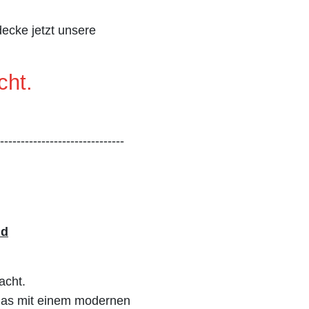
ecke jetzt unsere
cht.
------------------------------
nd
acht.
 das mit einem modernen