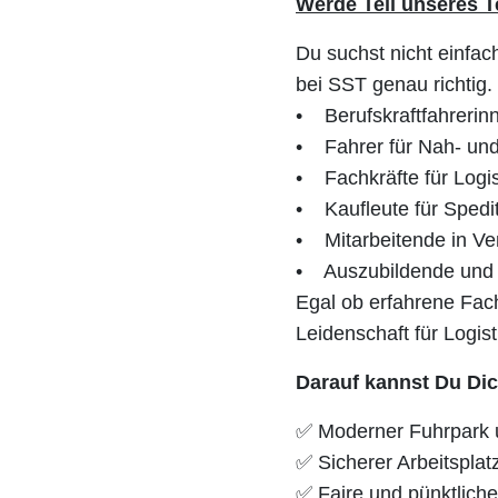
Werde Teil unseres 
Du suchst nicht einfac
bei SST genau richtig.
• Berufskraftfahrerinn
• Fahrer für Nah- und
• Fachkräfte für Logis
• Kaufleute für Spedit
• Mitarbeitende in Ve
• Auszubildende und 
Egal ob erfahrene Fach
Leidenschaft für Logist
Darauf kannst Du Dic
✅ Moderner Fuhrpark u
✅ Sicherer Arbeitspla
✅ Faire und pünktlich